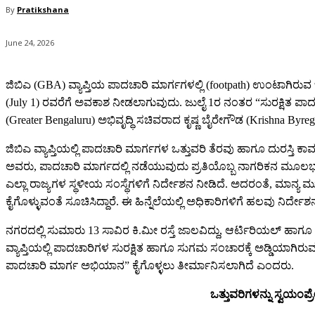
By
Pratikshana
June 24, 2026
ಜಿಬಿಎ (GBA) ವ್ಯಾಪ್ತಿಯ ಪಾದಚಾರಿ ಮಾರ್ಗಗಳಲ್ಲಿ (footpath) ಉಂಟಾಗಿರುವ 
(July 1) ರವರೆಗೆ ಅವಕಾಶ ನೀಡಲಾಗುವುದು. ಜುಲೈ 1ರ ನಂತರ “ಸುರಕ್ಷಿತ 
(Greater Bengaluru) ಅಭಿವೃದ್ಧಿ ಸಚಿವರಾದ ಕೃಷ್ಣ ಬೈರೇಗೌಡ (Krishna Byr
ಜಿಬಿಎ ವ್ಯಾಪ್ತಿಯಲ್ಲಿ ಪಾದಚಾರಿ ಮಾರ್ಗಗಳ ಒತ್ತುವರಿ ತೆರವು ಹಾಗೂ ದುರಸ
ಅವರು, ಪಾದಚಾರಿ ಮಾರ್ಗದಲ್ಲಿ ನಡೆಯುವುದು ಪ್ರತಿಯೊಬ್ಬ ನಾಗರಿಕನ ಮೂಲಭೂತ
ಎಲ್ಲಾ ರಾಜ್ಯಗಳ ಸ್ಥಳೀಯ ಸಂಸ್ಥೆಗಳಿಗೆ ನಿರ್ದೇಶನ ನೀಡಿದೆ. ಅದರಂತೆ, ಮಾನ್ಯ 
ಕೈಗೊಳ್ಳುವಂತೆ ಸೂಚಿಸಿದ್ದಾರೆ. ಈ ಹಿನ್ನೆಲೆಯಲ್ಲಿ ಅಧಿಕಾರಿಗಳಿಗೆ ಹಲವು ನಿರ್
ನಗರದಲ್ಲಿ ಸುಮಾರು 13 ಸಾವಿರ ಕಿ.ಮೀ ರಸ್ತೆ ಜಾಲವಿದ್ದು, ಆರ್ಟಿರಿಯಲ್ ಹಾಗ
ವ್ಯಾಪ್ತಿಯಲ್ಲಿ ಪಾದಚಾರಿಗಳ ಸುರಕ್ಷಿತ ಹಾಗೂ ಸುಗಮ ಸಂಚಾರಕ್ಕೆ ಅಡ್ಡಿಯಾಗಿ
ಪಾದಚಾರಿ ಮಾರ್ಗ ಅಭಿಯಾನ” ಕೈಗೊಳ್ಳಲು ತೀರ್ಮಾನಿಸಲಾಗಿದೆ ಎಂದರು.
ಒತ್ತುವರಿಗಳನ್ನು ಸ್ವಯಂಪ