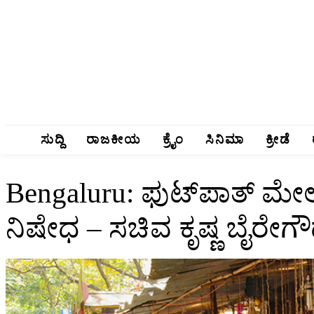
ಸುದ್ದಿ
ರಾಜಕೀಯ
ಕ್ರೈಂ
ಸಿನಿಮಾ
ಕ್ರೀಡೆ
Bengaluru: ಫುಟ್‌ಪಾತ್‌ ಮೇಲೆ
ನಿಷೇಧ – ಸಚಿವ ಕೃಷ್ಣ ಬೈರೇಗ