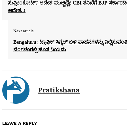
ಸುಪ್ರೀಂಕೋರ್ಟ್‌ ಆದೇಶ ಮುಚ್ಚಿಟ್ಟೇ CBI ತನಿಖೆಗೆ BJP ಸರ್ಕಾರದ
ಆದೇಶ..!
Next article
Bengaluru: ಟ್ರಾಫಿಕ್‌ ಸಿಗ್ನಲ್‌ ಬಳಿ ವಾಹನಗಳನ್ನು ನಿಲ್ಲಿಸುವಂತಿ
ಬೆಂಗಳೂರಲ್ಲಿ ಹೊಸ ನಿಯಮ
Pratikshana
LEAVE A REPLY