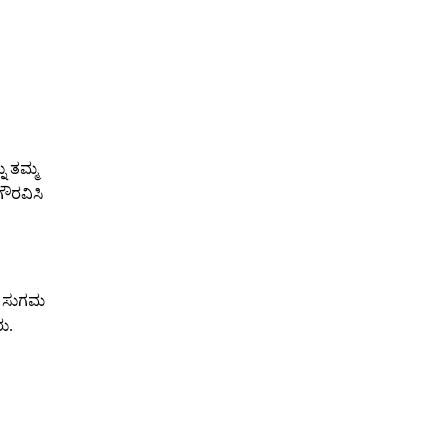
ು ತಮ್ಮ
ೌರವಿಸಿ
ಗೂ ಸುಗಮ
ು.