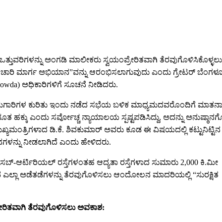
ಒತ್ತುವರಿಗಳನ್ನು ಅಂಗಡಿ ಮಾಲೀಕರು ಸ್ವಯಂಪ್ರೇರಿತವಾಗಿ ತೆರವುಗೊಳಿಸಿಕೊಳ್ಳಲು
ಪಾದಚಾರಿ ಮಾರ್ಗ ಅಭಿಯಾನ”ವನ್ನು ಆರಂಭಿಸಲಾಗುವುದು ಎಂದು ಗ್ರೇಟರ್ ಬೆಂಗಳ
egowda) ಅಧಿಕಾರಿಗಳಿಗೆ ಸೂಚನೆ ನೀಡಿದರು.
್ತಿ ಕಾಮಗಾರಿಗಳ ಕುರಿತು ಇಂದು ನಡೆದ ಸಭೆಯ ಬಳಿಕ ಮಾಧ್ಯಮದವರೊಂದಿಗೆ ಮಾತನ
 ಹಕ್ಕು ಎಂದು ಸರ್ವೋಚ್ಚ ನ್ಯಾಯಾಲಯ ಸ್ಪಷ್ಟಪಡಿಸಿದ್ದು, ಅದನ್ನು ಅನುಷ್ಠಾನ
ಮುಖ್ಯಮಂತ್ರಿಗಳಾದ ಡಿ.ಕೆ. ಶಿವಕುಮಾರ್ ಅವರು ಕೂಡ ಈ ವಿಷಯದಲ್ಲಿ ಕಟ್ಟುನಿಟ್ಟಿನ
ದೇಶನಗಳನ್ನು ನೀಡಲಾಗಿದೆ ಎಂದು ಹೇಳಿದರು.
ೂ ಸಬ್-ಆರ್ಟಿರಿಯಲ್ ರಸ್ತೆಗಳಂತಹ ಆದ್ಯತಾ ರಸ್ತೆಗಳಾದ ಸುಮಾರು 2,000 ಕಿ.ಮೀ
ರುವ ಎಲ್ಲಾ ಅಡೆತಡೆಗಳನ್ನು ತೆರವುಗೊಳಿಸಲು ಆಂದೋಲನ ಮಾದರಿಯಲ್ಲಿ “ಸುರಕ್ಷಿತ
್ರೇರಿತವಾಗಿ ತೆರವುಗೊಳಿಸಲು ಅವಕಾಶ: