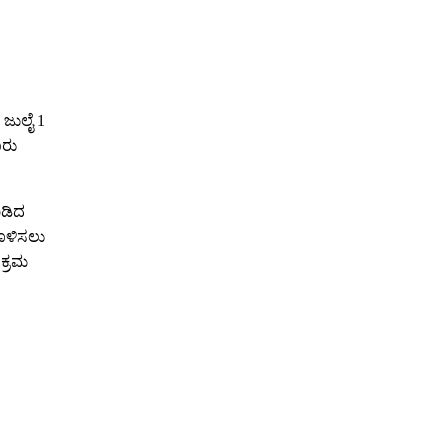
 ಜುಲೈ 1
ೂರು
ಾಡಿದ
ಗೊಳಿಸಲು
 ಕ್ರಮ