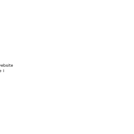
ebsite
e I