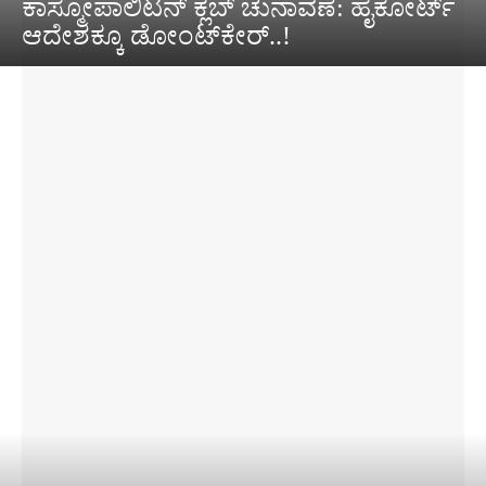
ಕಾಸ್ಮೋಪಾಲಿಟನ್‌ ಕ್ಲಬ್‌ ಚುನಾವಣೆ: ಹೈಕೋರ್ಟ್‌
ಆದೇಶಕ್ಕೂ ಡೋಂಟ್‌ಕೇರ್‌..!