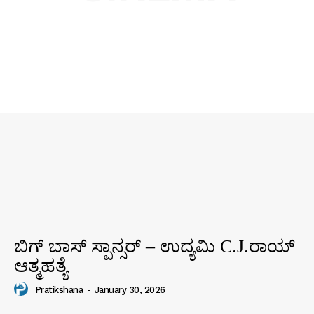
ಬಿಗ್ ಬಾಸ್ ಸ್ಪಾನ್ಸರ್ – ಉದ್ಯಮಿ C.J.ರಾಯ್
ಆತ್ಮಹತ್ಯೆ
Pratikshana
-
January 30, 2026