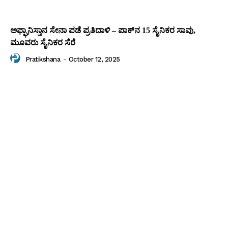
ಅಫ್ಘಾನಿಸ್ತಾನ ಸೇನಾ ಪಡೆ ಪ್ರತಿದಾಳಿ – ಪಾಕ್‌ನ 15 ಸೈನಿಕರ ಸಾವು,
ಮೂವರು ಸೈನಿಕರ ಸೆರೆ
Pratikshana
-
October 12, 2025