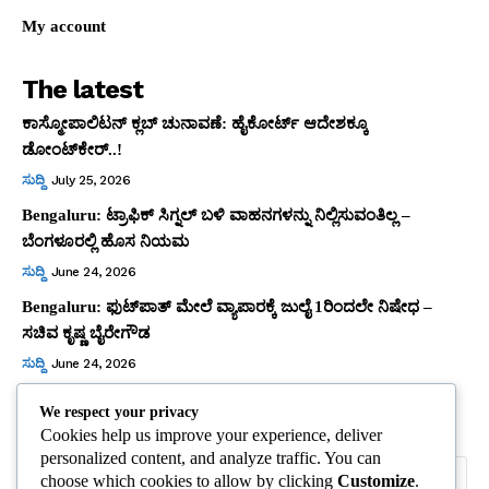
My account
The latest
ಕಾಸ್ಮೋಪಾಲಿಟನ್‌ ಕ್ಲಬ್‌ ಚುನಾವಣೆ: ಹೈಕೋರ್ಟ್‌ ಆದೇಶಕ್ಕೂ
ಡೋಂಟ್‌ಕೇರ್‌..!
ಸುದ್ದಿ
July 25, 2026
Bengaluru: ಟ್ರಾಫಿಕ್‌ ಸಿಗ್ನಲ್‌ ಬಳಿ ವಾಹನಗಳನ್ನು ನಿಲ್ಲಿಸುವಂತಿಲ್ಲ –
ಬೆಂಗಳೂರಲ್ಲಿ ಹೊಸ ನಿಯಮ
ಸುದ್ದಿ
June 24, 2026
Bengaluru: ಫುಟ್‌ಪಾತ್‌ ಮೇಲೆ ವ್ಯಾಪಾರಕ್ಕೆ ಜುಲೈ 1ರಿಂದಲೇ ನಿಷೇಧ –
ಸಚಿವ ಕೃಷ್ಣ ಬೈರೇಗೌಡ
ಸುದ್ದಿ
June 24, 2026
We respect your privacy
Subscribe
Cookies help us improve your experience, deliver
personalized content, and analyze traffic. You can
choose which cookies to allow by clicking
Customize
.