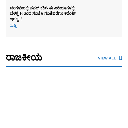
ಬೆಂಗಳೂರಲ್ಲಿ ಪವರ್ ಕಟ್- ಈ ಏರಿಯಾಗಳಲ್ಲಿ
ಬೆಳಗ್ಗೆ 10ರಿಂದ ಸಂಜೆ 6 ಗಂಟೆವರೆಗೂ ಕರೆಂಟ್
ಇರಲ್ಲ..!
ಸುದ್ದಿ
ರಾಜಕೀಯ
VIEW ALL