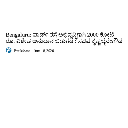
Bengaluru: ವಾರ್ಡ್ ರಸ್ತೆ ಅಭಿವೃದ್ಧಿಗಾಗಿ 2000 ಕೋಟಿ
ರೂ. ವಿಶೇಷ ಅನುದಾನ ಬಿಡುಗಡೆ : ಸಚಿವ ಕೃಷ್ಣ ಬೈರೇಗೌಡ
Pratikshana
-
June 18, 2026