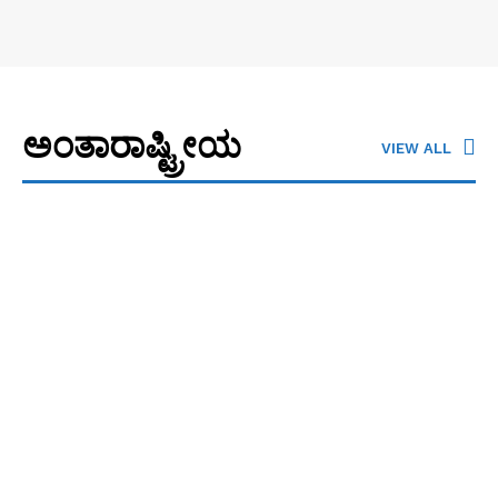
ಅಂತಾರಾಷ್ಟ್ರೀಯ
VIEW ALL