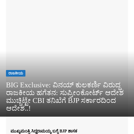
ರಾಜಕೀಯ
BIG Exclusive: ವಿನಯ್‌ ಕುಲಕರ್ಣಿ ವಿರುದ್ಧ
ರಾಜಕೀಯ ಹಗೆತನ: ಸುಪ್ರೀಂಕೋರ್ಟ್‌ ಆದೇಶ
ಮುಚ್ಚಿಟ್ಟೇ CBI ತನಿಖೆಗೆ BJP ಸರ್ಕಾರದಿಂದ
ಆದೇಶ..!
ಮುಖ್ಯಮಂತ್ರಿ ಸಿದ್ದರಾಮಯ್ಯ ಬಗ್ಗೆ BJP ಶಾಸಕ