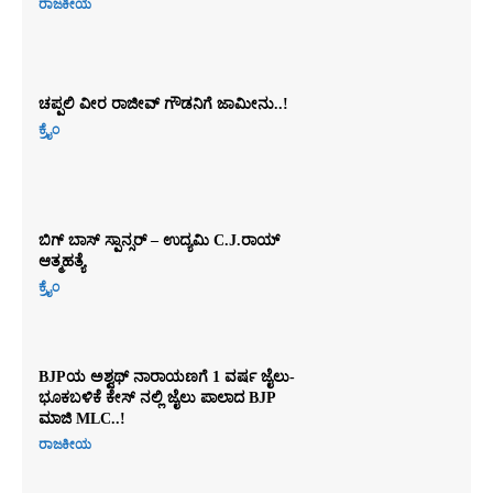
ರಾಜಕೀಯ
ಚಪ್ಪಲಿ ವೀರ ರಾಜೀವ್‌ ಗೌಡನಿಗೆ ಜಾಮೀನು..!
ಕ್ರೈಂ
ಬಿಗ್ ಬಾಸ್ ಸ್ಪಾನ್ಸರ್ – ಉದ್ಯಮಿ C.J.ರಾಯ್
ಆತ್ಮಹತ್ಯೆ
ಕ್ರೈಂ
BJPಯ ಅಶ್ವಥ್ ನಾರಾಯಣಗೆ 1 ವರ್ಷ ಜೈಲು-
ಭೂಕಬಳಿಕೆ ಕೇಸ್ ನಲ್ಲಿ ಜೈಲು ಪಾಲಾದ BJP
ಮಾಜಿ MLC..!
ರಾಜಕೀಯ