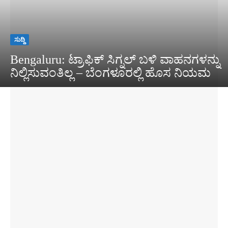
ಸುದ್ದಿ
Bengaluru: ಟ್ರಾಫಿಕ್‌ ಸಿಗ್ನಲ್‌ ಬಳಿ ವಾಹನಗಳನ್ನು
ನಿಲ್ಲಿಸುವಂತಿಲ್ಲ – ಬೆಂಗಳೂರಲ್ಲಿ ಹೊಸ ನಿಯಮ