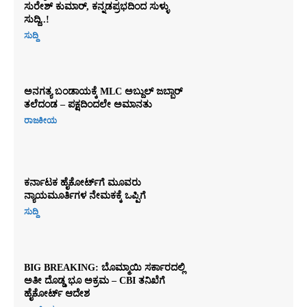
ಸುರೇಶ್‌ ಕುಮಾರ್‌, ಕನ್ನಡಪ್ರಭದಿಂದ ಸುಳ್ಳು
ಸುದ್ದಿ..!
ಸುದ್ದಿ
ಅನಗತ್ಯ ಬಂಡಾಯಕ್ಕೆ MLC ಅಬ್ದುಲ್‌ ಜಬ್ಬಾರ್‌
ತಲೆದಂಡ – ಪಕ್ಷದಿಂದಲೇ ಅಮಾನತು
ರಾಜಕೀಯ
ಕರ್ನಾಟಕ ಹೈಕೋರ್ಟ್‌ಗೆ ಮೂವರು
ನ್ಯಾಯಮೂರ್ತಿಗಳ ನೇಮಕಕ್ಕೆ ಒಪ್ಪಿಗೆ
ಸುದ್ದಿ
BIG BREAKING: ಬೊಮ್ಮಾಯಿ ಸರ್ಕಾರದಲ್ಲಿ
ಅತೀ ದೊಡ್ಡ ಭೂ ಅಕ್ರಮ – CBI ತನಿಖೆಗೆ
ಹೈಕೋರ್ಟ್‌ ಆದೇಶ