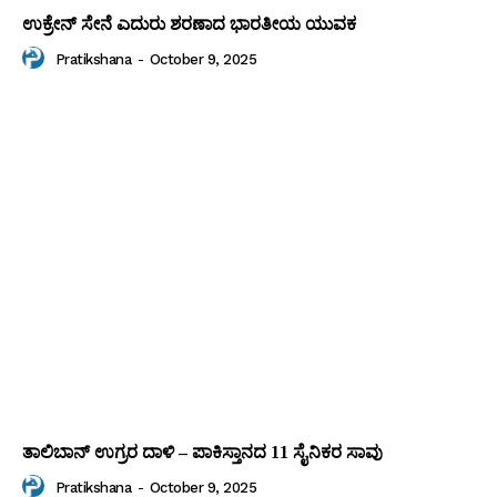
ಉಕ್ರೇನ್‌ ಸೇನೆ ಎದುರು ಶರಣಾದ ಭಾರತೀಯ ಯುವಕ
Pratikshana
-
October 9, 2025
ತಾಲಿಬಾನ್‌ ಉಗ್ರರ ದಾಳಿ – ಪಾಕಿಸ್ತಾನದ 11 ಸೈನಿಕರ ಸಾವು
Pratikshana
-
October 9, 2025