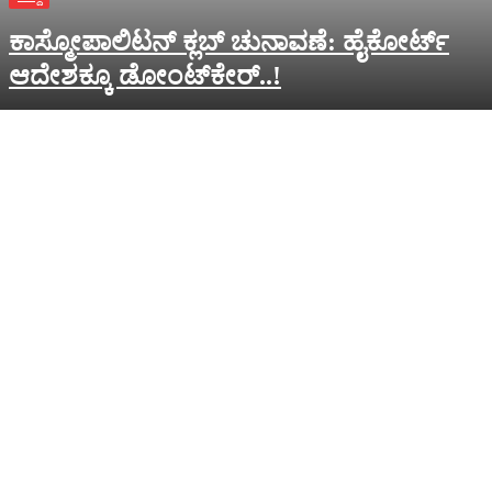
ಕಾಸ್ಮೋಪಾಲಿಟನ್‌ ಕ್ಲಬ್‌ ಚುನಾವಣೆ: ಹೈಕೋರ್ಟ್‌
ಆದೇಶಕ್ಕೂ ಡೋಂಟ್‌ಕೇರ್‌..!