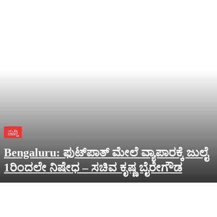
ಸುದ್ದಿ
Bengaluru: ಫುಟ್‌ಪಾತ್‌ ಮೇಲೆ ವ್ಯಾಪಾರಕ್ಕೆ ಜುಲೈ
1ರಿಂದಲೇ ನಿಷೇಧ – ಸಚಿವ ಕೃಷ್ಣ ಬೈರೇಗೌಡ