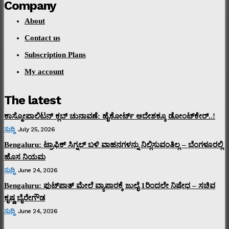
Company
About
Contact us
Subscription Plans
My account
The latest
ಕಾಸ್ಮೋಪಾಲಿಟನ್‌ ಕ್ಲಬ್‌ ಚುನಾವಣೆ: ಹೈಕೋರ್ಟ್‌ ಆದೇಶಕ್ಕೂ ಡೋಂಟ್‌ಕೇರ್‌..!
ಸುದ್ದಿ
July 25, 2026
Bengaluru: ಟ್ರಾಫಿಕ್‌ ಸಿಗ್ನಲ್‌ ಬಳಿ ವಾಹನಗಳನ್ನು ನಿಲ್ಲಿಸುವಂತಿಲ್ಲ – ಬೆಂಗಳೂರಲ್ಲಿ
ಹೊಸ ನಿಯಮ
ಸುದ್ದಿ
June 24, 2026
Bengaluru: ಫುಟ್‌ಪಾತ್‌ ಮೇಲೆ ವ್ಯಾಪಾರಕ್ಕೆ ಜುಲೈ 1ರಿಂದಲೇ ನಿಷೇಧ – ಸಚಿವ
ಕೃಷ್ಣ ಬೈರೇಗೌಡ
ಸುದ್ದಿ
June 24, 2026