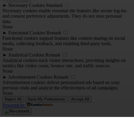
►
Necessary Cookies
Standard
Necessary cookies enable essential site features like secure log-ins
and consent preference adjustments. They do not store personal
data.
None
►
Functional Cookies
Remark
Functional cookies support features like content sharing on social
media, collecting feedback, and enabling third-party tools.
None
►
Analytical Cookies
Remark
Analytical cookies track visitor interactions, providing insights on
metrics like visitor count, bounce rate, and traffic sources.
None
►
Advertisement Cookies
Remark
Advertisement cookies deliver personalized ads based on your
previous visits and analyze the effectiveness of ad campaigns.
None
Reject All
Save My Preferences
Accept All
Powered by