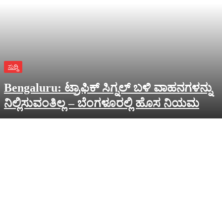
ಸುದ್ದಿ
Bengaluru: ಟ್ರಾಫಿಕ್‌ ಸಿಗ್ನಲ್‌ ಬಳಿ ವಾಹನಗಳನ್ನು
ನಿಲ್ಲಿಸುವಂತಿಲ್ಲ – ಬೆಂಗಳೂರಲ್ಲಿ ಹೊಸ ನಿಯಮ