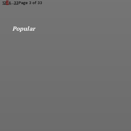
1
2
3
4
...
33
Page 3 of 33
Popular