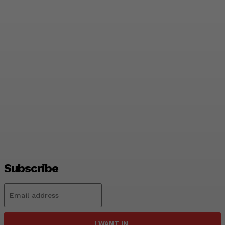
ಕಾಸ್ಮೋಪಾಲಿಟನ್‌ ಕ್ಲಬ್‌ ಚುನಾವಣೆ:
ಹೈಕೋರ್ಟ್‌ ಆದೇಶಕ್ಕೂ
ಡೋಂಟ್‌ಕೇರ್‌..!
Pratikshana
-
July 25, 2026
Subscribe
I WANT IN