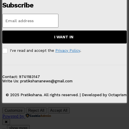
Subscribe
I WANT IN
I've read and accept the
Privacy Policy
.
Contact: 9741183147
Write Us: pratikshananews@gmail.com
© 2025 Pratikshana. All rights reserved. | Developed by Octaprism
Customize
Reject All
Accept All
Powered by
✖
...
show more