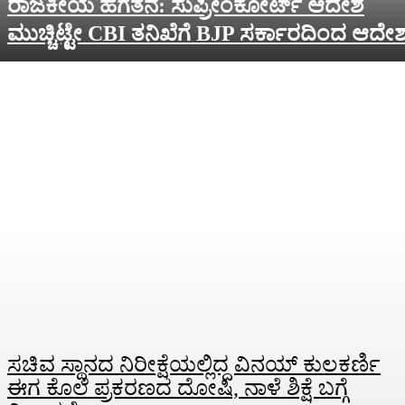
ರಾಜಕೀಯ ಹಗೆತನ: ಸುಪ್ರೀಂಕೋರ್ಟ್‌ ಆದೇಶ
ಮುಚ್ಚಿಟ್ಟೇ CBI ತನಿಖೆಗೆ BJP ಸರ್ಕಾರದಿಂದ ಆದೇಶ
ಸಚಿವ ಸ್ಥಾನದ ನಿರೀಕ್ಷೆಯಲ್ಲಿದ್ದ ವಿನಯ್‌ ಕುಲಕರ್ಣಿ
ಈಗ ಕೊಲೆ ಪ್ರಕರಣದ ದೋಷಿ, ನಾಳೆ ಶಿಕ್ಷೆ ಬಗ್ಗೆ