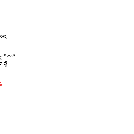
ಂದ್ರ
್‌ ಜಾರಿ
‌ ರೈ
ು