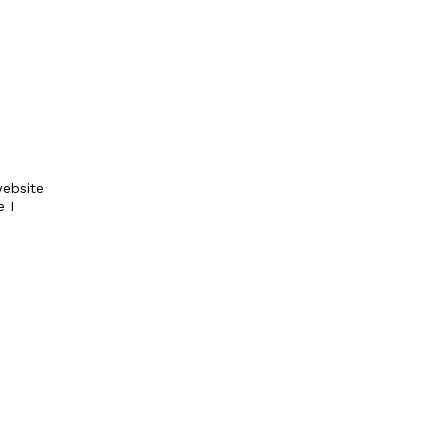
ebsite
e I