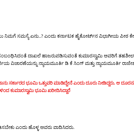
ಿಸಲು ನಿಮಗೆ ಸಮಸ್ಯೆ ಏನು..? ಎಂದು ಕರ್ನಾಟಕ ಹೈಕೋರ್ಟ್‌ನ ವಿಭಾಗೀಯ ಪೀಠ ಕೇ
ಬಂಧಿಸಿದಂತೆ ದಾಖಲೆ ಹಾಜರುಪಡಿಸುವಂತೆ ಕುಮಾರಸ್ವಾಮಿ ಅವರಿಗೆ ತಹಶೀಲ್ದಾರ
 ಅರ್ಜಿಯ ವಿಚಾರಣೆಯನ್ನು ನ್ಯಾಯಮೂರ್ತಿ ಡಿ ಕೆ ಸಿಂಗ್‌ ಮತ್ತು ನ್ಯಾಯಮೂರ್ತಿ ರಾಜೇಶ್
ನು ಸರ್ಕಾರದ ಭೂಮಿ ಒತ್ತುವರಿ ಮಾಡಿದ್ದೇನೆ ಎಂದು ದೂರು ನೀಡಿದ್ದರು. ಆ ದೂರನ್ನ
ಗಳಿಂದ ಕುಮಾರಸ್ವಾಮಿ ಭೂಮಿ ಖರೀದಿಸಿದ್ದಾರೆ
ುಪಡಿಸಬೇಕು ಎಂದು ಹೊಳ್ಳ ಅವರು ವಾದಿಸಿದರು.