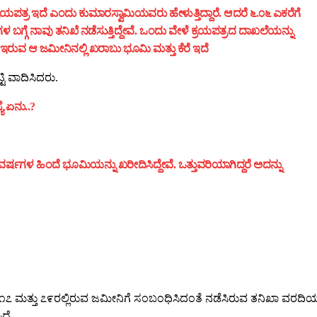
 ಕ್ರಯಪತ್ರ ಇದೆ ಎಂದು ಕುಮಾರಸ್ವಾಮಿಯವರು ಹೇಳುತ್ತಿದ್ದಾರೆ. ಆದರೆ ೬.೦೬ ಎಕರೆಗೆ
 ಬಗ್ಗೆ ನಾವು ತನಿಖೆ ನಡೆಸುತ್ತಿದ್ದೇವೆ. ಒಂದು ವೇಳೆ ಕ್ರಯಪತ್ರದ ದಾಖಲೆಯನ್ನು
ಲದೇ ಇರುವ ಆ ಜಮೀನಿನಲ್ಲಿ ಖರಾಬು ಭೂಮಿ ಮತ್ತು ಕೆರೆ ಇದೆ
ಟಿ ವಾದಿಸಿದರು.
ೆ ಏನು..?
ವರ್ಷಗಳ ಹಿಂದೆ ಭೂಮಿಯನ್ನು ಖರೀದಿಸಿದ್ದೇವೆ. ಒತ್ತುವರಿಯಾಗಿದ್ದರೆ ಅದನ್ನು
,೧೭ ಮತ್ತು ೭೯ರಲ್ಲಿರುವ ಜಮೀನಿಗೆ ಸಂಬಂಧಿಸಿದಂತೆ ನಡೆಸಿರುವ ತನಿಖಾ ವರದಿಯನ
ದೆ.