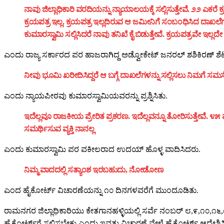
ನಾವು ಜಿಲ್ಲಾಧಿಕಾರಿ ವರದಿಯನ್ನು ನ್ಯಾಯಾಲಯಕ್ಕೆ ಸಲ್ಲಿಸುತ್ತೇವೆ. ೨೨ ಎಕರೆ
ಕ್ರಯಪತ್ರ ಇಲ್ಲ. ಕ್ರಯಪತ್ರ ಇಲ್ಲದಿರುವ ಆ ಜಮೀನಿಗೆ ಸಂಬಂಧಿಸಿದ ದಾಖಲೆಗಳ
ಕುಮಾರಸ್ವಾಮಿ ಸಲ್ಲಿಸಿದರೆ ನಾವು ತನಿಖೆ ಕೈ ಬಿಡುತ್ತೇವೆ. ಕ್ರಯಪತ್ರವೇ ಇಲ್
ಎಂದು ರಾಜ್ಯ ಸರ್ಕಾರದ ಪರ ಹಾಜರಾಗಿದ್ದ ಅಡ್ವೋಕೇಟ್‌ ಜನರಲ್‌ ಶಶಿಕಿರಣ್‌ ಶೆಟ್
ನೀವು ಭೂಮಿ ಖರೀದಿಸಿದ್ದರೆ ಆ ಬಗ್ಗೆ ದಾಖಲೆಗಳನ್ನು ಸಲ್ಲಿಸಲು ನಿಮಗೆ ಸಮಸ್ಯ
ಎಂದು ನ್ಯಾಯಪೀಠವು ಕುಮಾರಸ್ವಾಮಿಯವರನ್ನು ಪ್ರಶ್ನಿಸಿತು.
ಇದೆಲ್ಲವೂ ರಾಜಕೀಯ ಪ್ರೇರಿತ ಪ್ರಕರಣ. ಇದೆಲ್ಲವನ್ನೂ ತೋರಿಸುತ್ತೇವೆ. ೪೫ 
ಸಮರ್ಥಿಸುವ ವ್ಯಕ್ತಿ ನಾನಲ್ಲ
ಎಂದು ಕುಮಾರಸ್ವಾಮಿ ಪರ ವಕೀಲರಾದ ಉದಯ್‌ ಹೊಳ್ಳ ವಾದಿಸಿದರು.
ನಿಮ್ಮ ವಾದದಲ್ಲಿ ಸತ್ಯಾಂಶ ಇರಬಹುದು, ನೋಡೋಣ
ಎಂದ ಹೈಕೋರ್ಟ್‌ ವಿಚಾರಣೆಯನ್ನು ೧೦ ದಿನಗಳವರೆಗೆ ಮುಂದೂಡಿತು.
ರಾಮನಗರ ಜಿಲ್ಲಾಧಿಕಾರಿಯು ಕೇತಗಾನಹಳ್ಳಿಯಲ್ಲಿ ಸರ್ವೆ ನಂಬರ್‌ ೮,೯,೧೦,೧೬
ಹೈಕೋರ್ಟ್‌ಗೆ ಸಲ್ಲಿಸಬೇಕು ಎಂದು ಇವತ್ತು ವಿಚಾರಣೆ ವೇಳೆ ಹೈಕೋರ್ಟ್‌ ಆದೇಶಿಸಿ