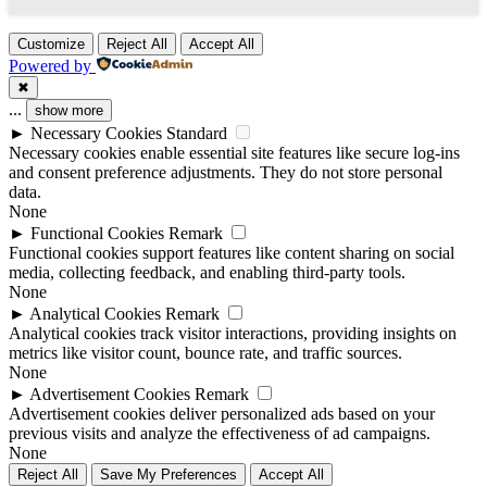
Customize
Reject All
Accept All
Powered by
✖
...
show more
►
Necessary Cookies
Standard
Necessary cookies enable essential site features like secure log-ins
and consent preference adjustments. They do not store personal
data.
None
►
Functional Cookies
Remark
Functional cookies support features like content sharing on social
media, collecting feedback, and enabling third-party tools.
None
►
Analytical Cookies
Remark
Analytical cookies track visitor interactions, providing insights on
metrics like visitor count, bounce rate, and traffic sources.
None
►
Advertisement Cookies
Remark
Advertisement cookies deliver personalized ads based on your
previous visits and analyze the effectiveness of ad campaigns.
None
Reject All
Save My Preferences
Accept All