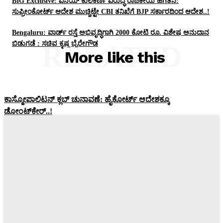
BIG Exclusive: ವಿನಯ್‌ ಕುಲಕರ್ಣಿ ವಿರುದ್ಧ ರಾಜಕೀಯ ಹಗೆತನ:
ಸುಪ್ರೀಂಕೋರ್ಟ್‌ ಆದೇಶ ಮುಚ್ಚಿಟ್ಟೇ CBI ತನಿಖೆಗೆ BJP ಸರ್ಕಾರದಿಂದ ಆದೇಶ..!
Bengaluru: ವಾರ್ಡ್ ರಸ್ತೆ ಅಭಿವೃದ್ಧಿಗಾಗಿ 2000 ಕೋಟಿ ರೂ. ವಿಶೇಷ ಅನುದಾನ
ಬಿಡುಗಡೆ : ಸಚಿವ ಕೃಷ್ಣ ಬೈರೇಗೌಡ
RELATED
More like this
ಕಾಸ್ಮೋಪಾಲಿಟನ್‌ ಕ್ಲಬ್‌ ಚುನಾವಣೆ: ಹೈಕೋರ್ಟ್‌ ಆದೇಶಕ್ಕೂ
ಡೋಂಟ್‌ಕೇರ್‌..!
Pratikshana
-
July 25, 2026
Bengaluru: ಟ್ರಾಫಿಕ್‌ ಸಿಗ್ನಲ್‌ ಬಳಿ ವಾಹನಗಳನ್ನು ನಿಲ್ಲಿಸುವಂತಿಲ್ಲ –
ಬೆಂಗಳೂರಲ್ಲಿ ಹೊಸ ನಿಯಮ
Pratikshana
-
June 24, 2026
Bengaluru: ಫುಟ್‌ಪಾತ್‌ ಮೇಲೆ ವ್ಯಾಪಾರಕ್ಕೆ ಜುಲೈ 1ರಿಂದಲೇ ನಿಷೇಧ –