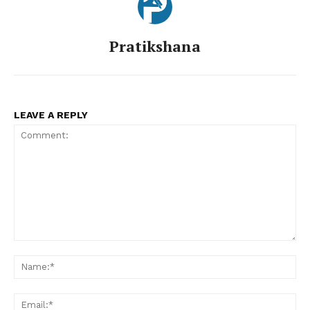
Pratikshana
LEAVE A REPLY
Comment:
Nam
Ema