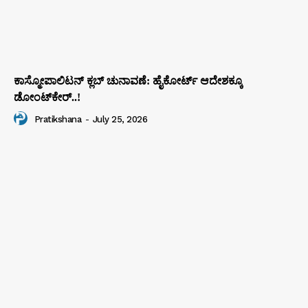
ಕಾಸ್ಮೋಪಾಲಿಟನ್‌ ಕ್ಲಬ್‌ ಚುನಾವಣೆ: ಹೈಕೋರ್ಟ್‌ ಆದೇಶಕ್ಕೂ
ಡೋಂಟ್‌ಕೇರ್‌..!
Pratikshana
-
July 25, 2026