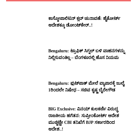
ಕಾಸ್ಮೋಪಾಲಿಟನ್‌ ಕ್ಲಬ್‌ ಚುನಾವಣೆ: ಹೈಕೋರ್ಟ್‌
ಆದೇಶಕ್ಕೂ ಡೋಂಟ್‌ಕೇರ್‌..!
Bengaluru: ಟ್ರಾಫಿಕ್‌ ಸಿಗ್ನಲ್‌ ಬಳಿ ವಾಹನಗಳನ್ನು
ನಿಲ್ಲಿಸುವಂತಿಲ್ಲ – ಬೆಂಗಳೂರಲ್ಲಿ ಹೊಸ ನಿಯಮ
Bengaluru: ಫುಟ್‌ಪಾತ್‌ ಮೇಲೆ ವ್ಯಾಪಾರಕ್ಕೆ ಜುಲೈ
1ರಿಂದಲೇ ನಿಷೇಧ – ಸಚಿವ ಕೃಷ್ಣ ಬೈರೇಗೌಡ
BIG Exclusive: ವಿನಯ್‌ ಕುಲಕರ್ಣಿ ವಿರುದ್ಧ
ರಾಜಕೀಯ ಹಗೆತನ: ಸುಪ್ರೀಂಕೋರ್ಟ್‌ ಆದೇಶ
ಮುಚ್ಚಿಟ್ಟೇ CBI ತನಿಖೆಗೆ BJP ಸರ್ಕಾರದಿಂದ
ಆದೇಶ..!