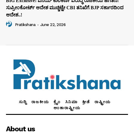
BIG Exclusive: ವಿನಯ್‌ ಕುಲಕರ್ಣಿ ವಿರುದ್ಧ ರಾಜಕೀಯ ಹಗೆತನ:
ಸುಪ್ರೀಂಕೋರ್ಟ್‌ ಆದೇಶ ಮುಚ್ಚಿಟ್ಟೇ CBI ತನಿಖೆಗೆ BJP ಸರ್ಕಾರದಿಂದ
ಆದೇಶ..!
Pratikshana
-
June 22, 2026
ಸುದ್ದಿ
ರಾಜಕೀಯ
ಕ್ರೈಂ
ಸಿನಿಮಾ
ಕ್ರೀಡೆ
ರಾಷ್ಟ್ರೀಯ
ಅಂತಾರಾಷ್ಟ್ರೀಯ
About us