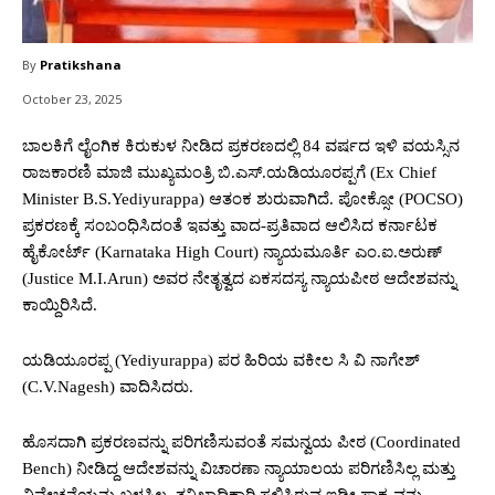
By
Pratikshana
October 23, 2025
ಬಾಲಕಿಗೆ ಲೈಂಗಿಕ ಕಿರುಕುಳ ನೀಡಿದ ಪ್ರಕರಣದಲ್ಲಿ 84 ವರ್ಷದ ಇಳಿ ವಯಸ್ಸಿನ
ರಾಜಕಾರಣಿ ಮಾಜಿ ಮುಖ್ಯಮಂತ್ರಿ ಬಿ.ಎಸ್‌.ಯಡಿಯೂರಪ್ಪಗೆ (Ex Chief
Minister B.S.Yediyurappa) ಆತಂಕ ಶುರುವಾಗಿದೆ. ಪೋಕ್ಸೋ (POCSO)
ಪ್ರಕರಣಕ್ಕೆ ಸಂಬಂಧಿಸಿದಂತೆ ಇವತ್ತು ವಾದ-ಪ್ರತಿವಾದ ಆಲಿಸಿದ ಕರ್ನಾಟಕ
ಹೈಕೋರ್ಟ್‌ (Karnataka High Court) ನ್ಯಾಯಮೂರ್ತಿ ಎಂ.ಐ.ಅರುಣ್‌
(Justice M.I.Arun) ಅವರ ನೇತೃತ್ವದ ಏಕಸದಸ್ಯ ನ್ಯಾಯಪೀಠ ಆದೇಶವನ್ನು
ಕಾಯ್ದಿರಿಸಿದೆ.
ಯಡಿಯೂರಪ್ಪ (Yediyurappa) ಪರ ಹಿರಿಯ ವಕೀಲ ಸಿ ವಿ ನಾಗೇಶ್‌
(C.V.Nagesh) ವಾದಿಸಿದರು.
ಹೊಸದಾಗಿ ಪ್ರಕರಣವನ್ನು ಪರಿಗಣಿಸುವಂತೆ ಸಮನ್ವಯ ಪೀಠ (Coordinated
Bench) ನೀಡಿದ್ದ ಆದೇಶವನ್ನು ವಿಚಾರಣಾ ನ್ಯಾಯಾಲಯ ಪರಿಗಣಿಸಿಲ್ಲ ಮತ್ತು