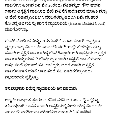
ದಾಖಲಿಗೂ ಹಿಂದಿನ ದಿನ ಮೇ 26ರಂದು ಮೊಹಮ್ಮದ್‌ ಗೌಸ್‌ ಹಾಸನ
ಸರ್ಕಾರಿ ಆಸ್ಪತ್ರೆಗೆ ದಾಖಲಾದ ವೇಳೆ ಘಟನೆಗೆ ಕಾರಣವಾದ ಮಾಹಿತಿ ಮತ್ತು
ಆ ವೇಳೆ ನೀಡಿದ್ದ ಎಂಎಲ್‌ಸಿ ವರದಿಗಳನ್ನು ಆಧರಿಸಿ ವಿಮೆ ಪರಿಹಾರ
ಕೋರಿದ್ದ ಅರ್ಜಿಯನ್ನು ಹಾಸನ ನ್ಯಾಯಾಲಯ (Hassan District Court)
ವಜಾಗೊಳಿಸಿತ್ತು.
ಗೌಸ್‌ಗೆ ಮೇಲಿಂದ ಬಿದ್ದು ಗಾಯಗಳಾಗಿದೆ ಎಂದು ಸರ್ಕಾರಿ ಆಸ್ಪತ್ರೆಯ
ವೈದ್ಯರು ತಮ್ಮ ಮೊದಲನೇ ಎಂಎಲ್‌ಸಿ ವರದಿಯಲ್ಲೇ ಹೇಳಿದ್ದರು ಮತ್ತು
ಸರ್ಕಾರಿ ಆಸ್ಪತ್ರೆಗೆ ದಾಖಲಾಗಿದ್ದ ಗೌಸ್‌ ಡಿಸ್ಚಾರ್ಜ್‌ ಆಗಿ ಜನಪ್ರಿಯ ಆಸ್ಪತ್ರೆಗೆ
ದಾಖಲಾಗಿದ್ದು ಯಾಕೆ..? ಗೌಸ್‌ನನ್ನು ಸರ್ಕಾರಿ ಆಸ್ಪತ್ರೆಗೆ ದಾಖಲಿಸುವಾಗ
ಆತನ ತಂದೆ ಫಯಾಜ್‌ ಸಹಿ ಹಾಕಿದ್ದರು, ಆದರೆ ಖಾಸಗಿ ಆಸ್ಪತ್ರೆಗೆ
ದಾಖಲಿಸುವಾಗ ಯಾಕೆ ಆತನ ತಂದೆ ಸಹಿ ಮಾಡಿರಲಿಲ್ಲ ಎಂದು
ನ್ಯಾಯಾಲಯ ಪ್ರಶ್ನಿಸಿತ್ತು.
ತನಿಖಾಧಿಕಾರಿ ವಿರುದ್ಧ ನ್ಯಾಯಾಲಯ ಅಸಮಾಧಾನ:
ಅಲ್ಲದೇ ಅಪಘಾತ ಪ್ರಕರಣದ ತನಿಖೆ ನಡೆಸಿ ಆರೋಪಪಟ್ಟಿ ಸಲ್ಲಿಸಿದ್ದ
ತನಿಖಾಧಿಕಾರಿ ಹಾಸನ ಸರ್ಕಾರಿ ಆಸ್ಪತ್ರೆಯಲ್ಲಿ ನೀಡಲಾಗಿದ್ದ ಮೊದಲನೇ
ಎಂಎಲ್‌ಸಿ ವರದಿಯನ್ನು ಪರಿಗಣಿಸಿಲ್ಲ ಹಾಗೂ ಡಿಕ್ಕಿ ಹೊಡೆದಿದೆ