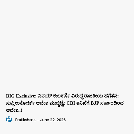
BIG Exclusive: ವಿನಯ್‌ ಕುಲಕರ್ಣಿ ವಿರುದ್ಧ ರಾಜಕೀಯ ಹಗೆತನ:
ಸುಪ್ರೀಂಕೋರ್ಟ್‌ ಆದೇಶ ಮುಚ್ಚಿಟ್ಟೇ CBI ತನಿಖೆಗೆ BJP ಸರ್ಕಾರದಿಂದ
ಆದೇಶ..!
Pratikshana
-
June 22, 2026