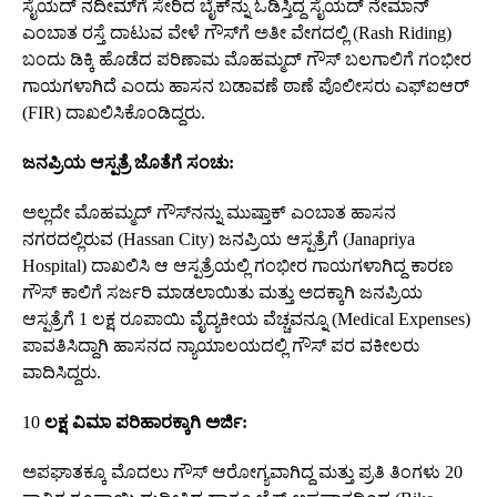
ಸೈಯದ್‌ ನದೀಮ್‌ಗೆ ಸೇರಿದ ಬೈಕ್‌ನ್ನು ಓಡಿಸ್ತಿದ್ದ ಸೈಯದ್‌ ನೇಮಾನ್‌
ಎಂಬಾತ ರಸ್ತೆ ದಾಟುವ ವೇಳೆ ಗೌಸ್‌ಗೆ ಅತೀ ವೇಗದಲ್ಲಿ (Rash Riding)
ಬಂದು ಡಿಕ್ಕಿ ಹೊಡೆದ ಪರಿಣಾಮ ಮೊಹಮ್ಮದ್‌ ಗೌಸ್‌ ಬಲಗಾಲಿಗೆ ಗಂಭೀರ
ಗಾಯಗಳಾಗಿದೆ ಎಂದು ಹಾಸನ ಬಡಾವಣೆ ಠಾಣೆ ಪೊಲೀಸರು ಎಫ್‌ಐಆರ್‌
(FIR) ದಾಖಲಿಸಿಕೊಂಡಿದ್ದರು.
ಜನಪ್ರಿಯ ಆಸ್ಪತ್ರೆ ಜೊತೆಗೆ ಸಂಚು:
ಅಲ್ಲದೇ ಮೊಹಮ್ಮದ್‌ ಗೌಸ್‌ನನ್ನು ಮುಷ್ತಾಕ್‌ ಎಂಬಾತ ಹಾಸನ
ನಗರದಲ್ಲಿರುವ (Hassan City) ಜನಪ್ರಿಯ ಆಸ್ಪತ್ರೆಗೆ (Janapriya
Hospital) ದಾಖಲಿಸಿ ಆ ಆಸ್ಪತ್ರೆಯಲ್ಲಿ ಗಂಭೀರ ಗಾಯಗಳಾಗಿದ್ದ ಕಾರಣ
ಗೌಸ್‌ ಕಾಲಿಗೆ ಸರ್ಜರಿ ಮಾಡಲಾಯಿತು ಮತ್ತು ಅದಕ್ಕಾಗಿ ಜನಪ್ರಿಯ
ಆಸ್ಪತ್ರೆಗೆ 1 ಲಕ್ಷ ರೂಪಾಯಿ ವೈದ್ಯಕೀಯ ವೆಚ್ಚವನ್ನೂ (Medical Expenses)
ಪಾವತಿಸಿದ್ದಾಗಿ ಹಾಸನದ ನ್ಯಾಯಾಲಯದಲ್ಲಿ ಗೌಸ್‌ ಪರ ವಕೀಲರು
ವಾದಿಸಿದ್ದರು.
10
ಲಕ್ಷ ವಿಮಾ ಪರಿಹಾರಕ್ಕಾಗಿ ಅರ್ಜಿ:
ಅಪಘಾತಕ್ಕೂ ಮೊದಲು ಗೌಸ್‌ ಆರೋಗ್ಯವಾಗಿದ್ದ ಮತ್ತು ಪ್ರತಿ ತಿಂಗಳು 20