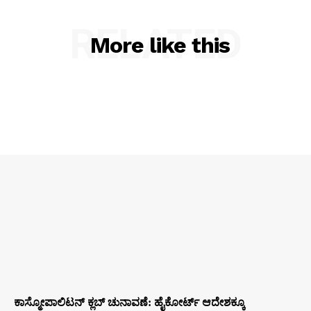
RELATED
More like this
ಕಾಸ್ಮೋಪಾಲಿಟನ್‌ ಕ್ಲಬ್‌ ಚುನಾವಣೆ: ಹೈಕೋರ್ಟ್‌ ಆದೇಶಕ್ಕೂ