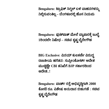
Bengaluru: ಟ್ರಾಫಿಕ್‌ ಸಿಗ್ನಲ್‌ ಬಳಿ ವಾಹನಗಳನ್ನು
ನಿಲ್ಲಿಸುವಂತಿಲ್ಲ – ಬೆಂಗಳೂರಲ್ಲಿ ಹೊಸ ನಿಯಮ
Bengaluru: ಫುಟ್‌ಪಾತ್‌ ಮೇಲೆ ವ್ಯಾಪಾರಕ್ಕೆ ಜುಲೈ
1ರಿಂದಲೇ ನಿಷೇಧ – ಸಚಿವ ಕೃಷ್ಣ ಬೈರೇಗೌಡ
BIG Exclusive: ವಿನಯ್‌ ಕುಲಕರ್ಣಿ ವಿರುದ್ಧ
ರಾಜಕೀಯ ಹಗೆತನ: ಸುಪ್ರೀಂಕೋರ್ಟ್‌ ಆದೇಶ
ಮುಚ್ಚಿಟ್ಟೇ CBI ತನಿಖೆಗೆ BJP ಸರ್ಕಾರದಿಂದ
ಆದೇಶ..!
Bengaluru: ವಾರ್ಡ್ ರಸ್ತೆ ಅಭಿವೃದ್ಧಿಗಾಗಿ 2000
ಕೋಟಿ ರೂ. ವಿಶೇಷ ಅನುದಾನ ಬಿಡುಗಡೆ : ಸಚಿವ
ಕೃಷ್ಣ ಬೈರೇಗೌಡ