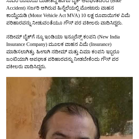
ಸಾವಿರ ರೂಪಾಯಿ ದುಡೀತಿದ್ದ ಹಾಗೂ ಬೈಕ್‌ ಅಪಘಾತದಿಂದ (Bike
Accident) ಸರ್ಜರಿ ಆಗಿರುವ ಹಿನ್ನೆಲೆಯಲ್ಲಿ ಮೋಟಾರು ವಾಹನ
ಕಾಯ್ದೆಯಡಿ (Motor Vehicle Act MVA) 10 ಲಕ್ಷ ರೂಪಾಯಿಗಳ ವಿಮೆ
ಪರಿಹಾರವನ್ನು ನೀಡುವಂತೆಯೂ ಗೌಸ್‌ ಪರ ವಕೀಲರು ವಾದಿಸಿದ್ದರು.
ನದೀಮ್‌ ಬೈಕ್‌ಗೆ ನ್ಯೂ ಇಂಡಿಯಾ ಇನ್ಸೂರೆನ್ಸ್‌ ಕಂಪನಿ (New India
Insurance Company) ಮೂಲಕ ವಾಹನ ವಿಮೆ (Insurance)
ಮಾಡಿಸಲಾಗಿತ್ತು. ಹೀಗಾಗಿ ನದೀಮ್‌ ಮತ್ತು ವಿಮಾ ಕಂಪನಿ ಇಬ್ಬರೂ
ಜಂಟಿಯಾಗಿ ಅಪಘಾತ ಪರಿಹಾರವನ್ನು ನೀಡಬೇಕೆಂದು ಗೌಸ್‌ ಪರ
ವಕೀಲರು ವಾದಿಸಿದ್ದರು.