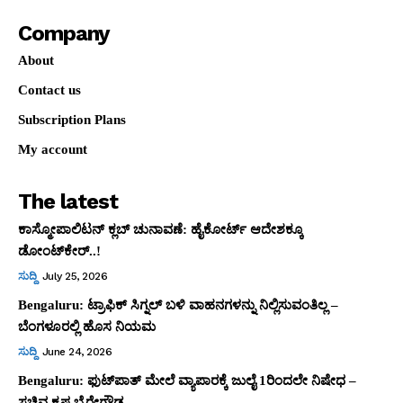
Company
About
Contact us
Subscription Plans
My account
The latest
ಕಾಸ್ಮೋಪಾಲಿಟನ್‌ ಕ್ಲಬ್‌ ಚುನಾವಣೆ: ಹೈಕೋರ್ಟ್‌ ಆದೇಶಕ್ಕೂ
ಡೋಂಟ್‌ಕೇರ್‌..!
ಸುದ್ದಿ
July 25, 2026
Bengaluru: ಟ್ರಾಫಿಕ್‌ ಸಿಗ್ನಲ್‌ ಬಳಿ ವಾಹನಗಳನ್ನು ನಿಲ್ಲಿಸುವಂತಿಲ್ಲ –
ಬೆಂಗಳೂರಲ್ಲಿ ಹೊಸ ನಿಯಮ
ಸುದ್ದಿ
June 24, 2026
Bengaluru: ಫುಟ್‌ಪಾತ್‌ ಮೇಲೆ ವ್ಯಾಪಾರಕ್ಕೆ ಜುಲೈ 1ರಿಂದಲೇ ನಿಷೇಧ –
ಸಚಿವ ಕೃಷ್ಣ ಬೈರೇಗೌಡ