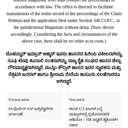
accordance with law. The office is directed to facilitate
transmission of the entire record of the proceedings of the Claim
Petition and the application filed under Section 340 Cr.P.C., to
the jurisdictional Magistrate without delay. Draw decree
accordingly. Considering the facts and circumstances of the
above case, there shall be no order as to costs.)
ಮೊಹಮ್ಮದ್‌ ಇಮ್ರಾನ್‌ ಅಹ್ಮದ್‌ ಇವರು ಹಾಸನದ ಹಿರಿಯ ವಕೀಲರಾಗಿದ್ದು,
ಸೂಫಿ ಟೀಪು ಕೂಸಾಲಿ ಸಂತರಾಗಿದ್ದು, ರಾಜ್ಯ ರೈತ ಸಂಘದ ಹಾಸನ ಜಿಲ್ಲಾ
ಗೌರವಾಧ್ಯಕ್ಷರಾಗಿದ್ದಾರೆ. ಮುಸ್ಲಿಂ ಕೌನ್ಸಿಲ್‌ ಹಾಸನ ಇದರ ಸ್ಥಾಪಕರು ಮತ್ತು
ಸೆಕ್ರಟರಿ ಜನರಲ್‌ ಹಾಗೂ ಶ್ರೀರಾಮ ಸೇನೆಯ ಕಾನೂನು ಸಲಹೆಗಾರರೂ
ಆಗಿದ್ದಾರೆ.
Previous article
Next article
64 ಪೊಲೀಸ್‌ ಸಬ್‌ ಇನ್ಸ್‌ಪೆಕ್ಟರ್‌ಗಳ
ಶಾಸಕ U.T ಖಾದರ್‌ ಬಗ್ಗೆ
ವರ್ಗಾವಣೆ
ವಾಟ್ಸಾಪ್‌ನಲ್ಲಿ ಪ್ರಚೋದನಕಾರಿ
ಆಡಿಯೋ – FIR ರದ್ದತಿಗೆ ಹೈಕೋರ್ಟ್‌
ನಕಾರ