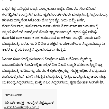
ಒಬ್ಬರ ನಷ್ಟ ಇನ್ನೊಬ್ಬರ ಲಾಭ. ಇಲ್ಲೂ ಕೂಡಾ ಅಷ್ಟೇ. ಬಿಹಾರದ ಸೋಲಿನಿಂದ
ಕಂಗೆಟ್ಟಿರುವ ಕಾಂಗ್ರೆಸ್‌ನ ಐವರು ಹೈಕಮಾಂಡ್‌ಗಳವರು ಮುಖ್ಯಮಂತ್ರಿ ಸಿದ್ದರಾಮಯ್ಯ
ಹೇಳುವುದನ್ನು ಕೇಳಿಸಿಕೊಂಡು ಹೋಗ್ಬೇಕಷ್ಟೇ. ಅದು ಬಿಟ್ಟು ಖರ್ಗೆ,
ವೇಣುಗೋಪಾಲ, ಸುರ್ಜೆವಾಲಾ ಮಾತು ನಂಬಿ ಶಿವಕುಮಾರ ಹಾಕುವ ತಾಳಕ್ಕೆ
ತಕ್ಕಂತೆ ಕುಣಿದರೆ ಕಾಂಗ್ರೆಸ್‌ಗೆ ನೆಲವೇ ಇಲ್ಲದಂತಾಗುತ್ತದೆ. ಇದರ ಸ್ಪಷ್ಟ ಅರಿವು
ಕರ್ನಾಟಕ ರಾಜಕಾರಣ ಕಂಡ ಅಪರೂಪದ ರಾಜಕೀಯ ಮುತ್ಸದಿ, ಎರಡು ಬಾರಿ
ಮುಖ್ಯಮಂತ್ರಿ, ಎರಡು ಬಾರಿ ವಿರೋಧ ಪಕ್ಷದ ನಾಯಕರಾಗಿರುವ ಸಿದ್ದರಾಮಯ್ಯಗೂ
ಅವರ ಪುತ್ರ ಯತೀಂದ್ರ ಸಿದ್ದರಾಮಯ್ಯಗೂ ಗೊತ್ತಿದೆ.
ಹೀಗಾಗಿ ಬಿಹಾರದಲ್ಲಿ ಮತದಾರರ ಕೊಟ್ಟಿರುವ ಚಡಿ ಏಟಿನಿಂದ ಮೈಯೆಲ್ಲ
ಬಾಸುಂಡೆಯಾಗಿ ನೋವಿನಲ್ಲಿ ಕಾಂಗ್ರೆಸ್‌ ವಿಲ ವಿಲನೆ ಒದ್ದಾಡಿ ನರಳಾಡುತ್ತಿದ್ದರೆ ಇತ್ತ
ಮುಖ್ಯಮಂತ್ರಿ ಗಾದಿಯನ್ನು ಯಾರೂ ಕಿತ್ತುಕೊಳ್ಳಕ್ಕಾಗಲ್ಲ, ಸದ್ಯಕ್ಕೆ ಅಧಿಕಾರ ಭದ್ರ ಎಂಬ
ಖುಷಿಯಲ್ಲಿ ಮುಸಿ-ಮುಸಿ ನಗುತ್ತಿದೆ ಮುಖ್ಯಮಂತ್ರಿ ಸಿದ್ದರಾಮಯ್ಯ ಮತ್ತು ಅವರ ಪುತ್ರ
ಯತೀಂದ್ರ ಸಿದ್ದರಾಮಯ್ಯ ಮತ್ತು ಸಿಎಂ ಸಿದ್ದರಾಮಯ್ಯ ಕೃಪಾಪೋಷಿತ ಸಿಂಡಿಕೇಟ್‌.
Previous article
ಹಿರಿ ಖರ್ಗೆ ಅಧ್ಯಕ್ಷ – ಕಾಂಗ್ರೆಸ್‌ ಮತ್ತಷ್ಟು ನಾಶ
– ಮಗ ಕಿರಿ ಖರ್ಗೆಗಷ್ಟೇ ಲಾಭ..!