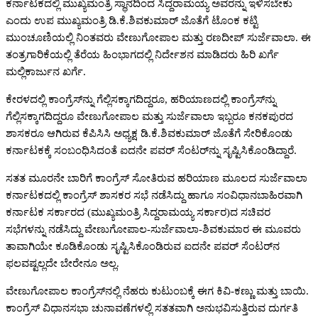
ಕರ್ನಾಟಕದಲ್ಲಿ ಮುಖ್ಯಮಂತ್ರಿ ಸ್ಥಾನದಿಂದ ಸಿದ್ದರಾಮಯ್ಯ ಅವರನ್ನು ಇಳಿಸಬೇಕು
ಎಂದು ಉಪ ಮುಖ್ಯಮಂತ್ರಿ ಡಿ.ಕೆ.ಶಿವಕುಮಾರ್‌ ಜೊತೆಗೆ ಟೊಂಕ ಕಟ್ಟಿ
ಮುಂಚೂಣಿಯಲ್ಲಿ ನಿಂತವರು ವೇಣುಗೋಪಾಲ ಮತ್ತು ರಣದೀಪ್‌ ಸುರ್ಜೆವಾಲಾ. ಈ
ತಂತ್ರಗಾರಿಕೆಯಲ್ಲಿ ತೆರೆಯ ಹಿಂಭಾಗದಲ್ಲಿ ನಿರ್ದೇಶನ ಮಾಡಿದರು ಹಿರಿ ಖರ್ಗೆ
ಮಲ್ಲಿಕಾರ್ಜುನ ಖರ್ಗೆ.
ಕೇರಳದಲ್ಲಿ ಕಾಂಗ್ರೆಸ್‌ನ್ನು ಗೆಲ್ಲಿಸಕ್ಕಾಗದಿದ್ದರೂ, ಹರಿಯಾಣದಲ್ಲಿ ಕಾಂಗ್ರೆಸ್‌ನ್ನು
ಗೆಲ್ಲಿಸಕ್ಕಾಗದಿದ್ದರೂ ವೇಣುಗೋಪಾಲ ಮತ್ತು ಸುರ್ಜೆವಾಲಾ ಇಬ್ಬರೂ ಕನಕಪುರದ
ಶಾಸಕರೂ ಆಗಿರುವ ಕೆಪಿಸಿಸಿ ಅಧ್ಯಕ್ಷ ಡಿ.ಕೆ.ಶಿವಕುಮಾರ್‌ ಜೊತೆಗೆ ಸೇರಿಕೊಂಡು
ಕರ್ನಾಟಕಕ್ಕೆ ಸಂಬಂಧಿಸಿದಂತೆ ಐದನೇ ಪವರ್‌ ಸೆಂಟರ್‌ನ್ನು ಸೃಷ್ಟಿಸಿಕೊಂಡಿದ್ದಾರೆ.
ಸತತ ಮೂರನೇ ಬಾರಿಗೆ ಕಾಂಗ್ರೆಸ್‌ ಸೋತಿರುವ ಹರಿಯಾಣ ಮೂಲದ ಸುರ್ಜೆವಾಲಾ
ಕರ್ನಾಟಕದಲ್ಲಿ ಕಾಂಗ್ರೆಸ್‌ ಶಾಸಕರ ಸಭೆ ನಡೆಸಿದ್ದು ಹಾಗೂ ಸಂವಿಧಾನಬಾಹಿರವಾಗಿ
ಕರ್ನಾಟಕ ಸರ್ಕಾರದ (ಮುಖ್ಯಮಂತ್ರಿ ಸಿದ್ದರಾಮಯ್ಯ ಸರ್ಕಾರ)ದ ಸಚಿವರ
ಸಭೆಗಳನ್ನು ನಡೆಸಿದ್ದು ವೇಣುಗೋಪಾಲ-ಸುರ್ಜೆವಾಲಾ-ಶಿವಕುಮಾರ ಈ ಮೂವರು
ತಾವಾಗಿಯೇ ಕೂಡಿಕೊಂಡು ಸೃಷ್ಟಿಸಿಕೊಂಡಿರುವ ಐದನೇ ಪವರ್‌ ಸೆಂಟರ್‌ನ
ಫಲವಷ್ಟಲ್ಲದೇ ಬೇರೇನೂ ಅಲ್ಲ.
ವೇಣುಗೋಪಾಲ ಕಾಂಗ್ರೆಸ್‌ನಲ್ಲಿ ನೆಹರು ಕುಟುಂಬಕ್ಕೆ ಈಗ ಕಿವಿ-ಕಣ್ಣು ಮತ್ತು ಬಾಯಿ.
ಕಾಂಗ್ರೆಸ್‌ ವಿಧಾನಸಭಾ ಚುನಾವಣೆಗಳಲ್ಲಿ ಸತತವಾಗಿ ಅನುಭವಿಸುತ್ತಿರುವ ದುರ್ಗತಿ