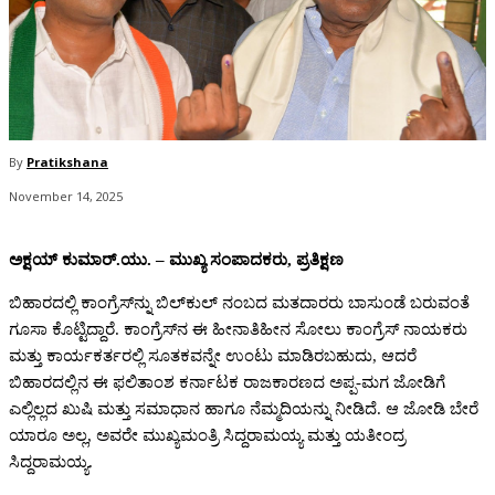
By
Pratikshana
November 14, 2025
ಅಕ್ಷಯ್‌ ಕುಮಾರ್‌.ಯು. – ಮುಖ್ಯ ಸಂಪಾದಕರು, ಪ್ರತಿಕ್ಷಣ
ಬಿಹಾರದಲ್ಲಿ ಕಾಂಗ್ರೆಸ್‌ನ್ನು ಬಿಲ್‌ಕುಲ್‌ ನಂಬದ ಮತದಾರರು ಬಾಸುಂಡೆ ಬರುವಂತೆ
ಗೂಸಾ ಕೊಟ್ಟಿದ್ದಾರೆ. ಕಾಂಗ್ರೆಸ್‌ನ ಈ ಹೀನಾತಿಹೀನ ಸೋಲು ಕಾಂಗ್ರೆಸ್‌ ನಾಯಕರು
ಮತ್ತು ಕಾರ್ಯಕರ್ತರಲ್ಲಿ ಸೂತಕವನ್ನೇ ಉಂಟು ಮಾಡಿರಬಹುದು, ಆದರೆ
ಬಿಹಾರದಲ್ಲಿನ ಈ ಫಲಿತಾಂಶ ಕರ್ನಾಟಕ ರಾಜಕಾರಣದ ಅಪ್ಪ-ಮಗ ಜೋಡಿಗೆ
ಎಲ್ಲಿಲ್ಲದ ಖುಷಿ ಮತ್ತು ಸಮಾಧಾನ ಹಾಗೂ ನೆಮ್ಮದಿಯನ್ನು ನೀಡಿದೆ. ಆ ಜೋಡಿ ಬೇರೆ
ಯಾರೂ ಅಲ್ಲ, ಅವರೇ ಮುಖ್ಯಮಂತ್ರಿ ಸಿದ್ದರಾಮಯ್ಯ ಮತ್ತು ಯತೀಂದ್ರ
ಸಿದ್ದರಾಮಯ್ಯ.