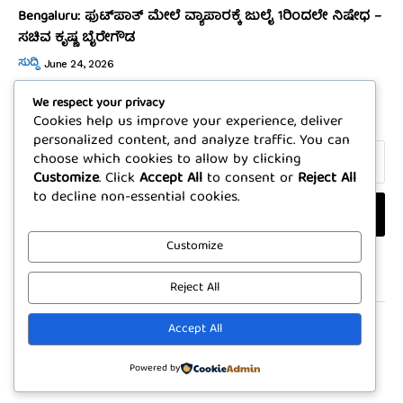
Bengaluru: ಫುಟ್‌ಪಾತ್‌ ಮೇಲೆ ವ್ಯಾಪಾರಕ್ಕೆ ಜುಲೈ 1ರಿಂದಲೇ ನಿಷೇಧ –
ಸಚಿವ ಕೃಷ್ಣ ಬೈರೇಗೌಡ
ಸುದ್ದಿ
June 24, 2026
We respect your privacy
Subscribe
Cookies help us improve your experience, deliver
personalized content, and analyze traffic. You can
choose which cookies to allow by clicking
Customize
. Click
Accept All
to consent or
Reject All
to decline non-essential cookies.
I WANT IN
Customize
I've read and accept the
Privacy Policy
.
Reject All
Accept All
Contact: 9741183147
Write Us: pratikshananews@gmail.com
Powered by
© 2025 Pratikshana. All rights reserved. | Developed by
Octaprism