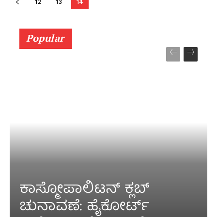
12
13
14
Popular
ಕಾಸ್ಮೋಪಾಲಿಟನ್‌ ಕ್ಲಬ್‌
ಚುನಾವಣೆ: ಹೈಕೋರ್ಟ್‌