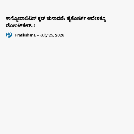
ಕಾಸ್ಮೋಪಾಲಿಟನ್‌ ಕ್ಲಬ್‌ ಚುನಾವಣೆ: ಹೈಕೋರ್ಟ್‌ ಆದೇಶಕ್ಕೂ
ಡೋಂಟ್‌ಕೇರ್‌..!
Pratikshana
-
July 25, 2026