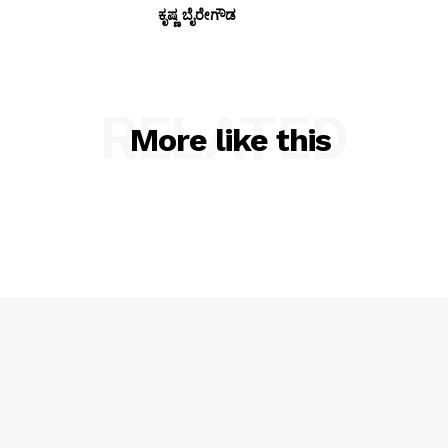
ಕೃಷ್ಣ ಬೈರೇಗೌಡ
RELATED
More like this