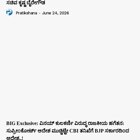
ಸಚಿವ ಕೃಷ್ಣ ಬೈರೇಗೌಡ
Pratikshana
-
June 24, 2026
BIG Exclusive: ವಿನಯ್‌ ಕುಲಕರ್ಣಿ ವಿರುದ್ಧ ರಾಜಕೀಯ ಹಗೆತನ:
ಸುಪ್ರೀಂಕೋರ್ಟ್‌ ಆದೇಶ ಮುಚ್ಚಿಟ್ಟೇ CBI ತನಿಖೆಗೆ BJP ಸರ್ಕಾರದಿಂದ
ಆದೇಶ..!