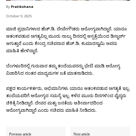
By
Pratikshana
October 9, 2025
ಮಾಜಿ ಪ್ರಧಾನಿಗಳಾದ ಹೆಚ್.ಡಿ. ದೇವೇಗೌಡರು ಆರೋಗ್ಯವಾಗಿದ್ದಾರೆ. ಯಾರೂ
ಆತಂಕಪಡುವ ಅಗತ್ಯವಿಲ್ಲ ಮೂರು ನಾಲ್ಕು ದಿನದಲ್ಲಿ ಆಸ್ಪತ್ರೆಯಿಂದ ಡಿಸ್ಚಾರ್ಜ್
ಆಗುತ್ತಾರೆ ಎಂದು ಕೇಂದ್ರ ಸಚಿವರಾದ ಹೆಚ್.ಡಿ. ಕುಮಾರಸ್ವಾಮಿ ಅವರು
ಮಾಹಿತಿ ಹೇಳಿದ್ದಾರೆ.
ಬೆಂಗಳೂರಿನಲ್ಲಿ ಗುರುವಾರ ತಮ್ಮ ತಂದೆಯವರನ್ನು ಭೇಟಿ ಮಾಡಿ ಆರೋಗ್ಯ
ವಿಚಾರಿಸಿದ ನಂತರ ಮಾಧ್ಯಮಗಳ ಜತೆ ಮಾತನಾಡಿದರು.
ಪಕ್ಷದ ಕಾರ್ಯಕರ್ತರು, ಅಭಿಮಾನಿಗಳು ಯಾರೂ ಆತಂಕಪಡುವ ಅಗತ್ಯತೆ ಇಲ್ಲ.
ತಂದೆಯವರಿಗೆ ಆರೋಗ್ಯದ ಸಮಸ್ಯೆ ಇಲ್ಲ. ಕಳೆದ ಮೂರು ದಿನಗಳಿಂದ ವೈದ್ಯರು
ಚಿಕಿತ್ಸೆ ನೀಡಿದ್ದಾರೆ. ದೇವರ ಮತ್ತು ಜನತೆಯ ಆಶೀರ್ವಾದದಿಂದ
ಆರೋಗ್ಯವಾಗಿದ್ದಾರೆ ಎಂದು ಸಚಿವರು ಮಾಹಿತಿ ನೀಡಿದರು.
Previous article
Next article