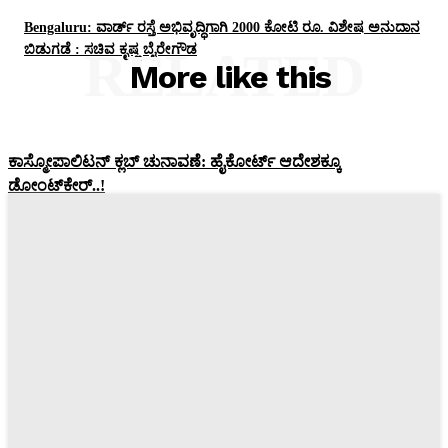
Bengaluru: ವಾರ್ಡ್ ರಸ್ತೆ ಅಭಿವೃದ್ಧಿಗಾಗಿ 2000 ಕೋಟಿ ರೂ. ವಿಶೇಷ ಅನುದಾನ
ಬಿಡುಗಡೆ : ಸಚಿವ ಕೃಷ್ಣ ಬೈರೇಗೌಡ
RELATED
More like this
ಕಾಸ್ಮೋಪಾಲಿಟನ್‌ ಕ್ಲಬ್‌ ಚುನಾವಣೆ: ಹೈಕೋರ್ಟ್‌ ಆದೇಶಕ್ಕೂ
ಡೋಂಟ್‌ಕೇರ್‌..!
Pratikshana
-
July 25, 2026
Bengaluru: ಟ್ರಾಫಿಕ್‌ ಸಿಗ್ನಲ್‌ ಬಳಿ ವಾಹನಗಳನ್ನು ನಿಲ್ಲಿಸುವಂತಿಲ್ಲ –
ಬೆಂಗಳೂರಲ್ಲಿ ಹೊಸ ನಿಯಮ
Pratikshana
-
June 24, 2026
Bengaluru: ಫುಟ್‌ಪಾತ್‌ ಮೇಲೆ ವ್ಯಾಪಾರಕ್ಕೆ ಜುಲೈ 1ರಿಂದಲೇ ನಿಷೇಧ –
ಸಚಿವ ಕೃಷ್ಣ ಬೈರೇಗೌಡ