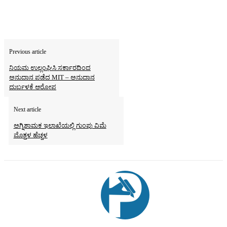
Previous article
ನಿಯಮ ಉಲ್ಲಂಘಿಸಿ ಸರ್ಕಾರದಿಂದ
ಅನುದಾನ ಪಡೆದ MIT – ಅನುದಾನ
ದುರ್ಬಳಕೆ ಆರೋಪ
Next article
ಅಗ್ನಿಶಾಮಕ ಇಲಾಖೆಯಲ್ಲಿ ಗುಂಪು ವಿಮೆ
ಮೊತ್ತಳ ಹೆಚ್ಚಳ