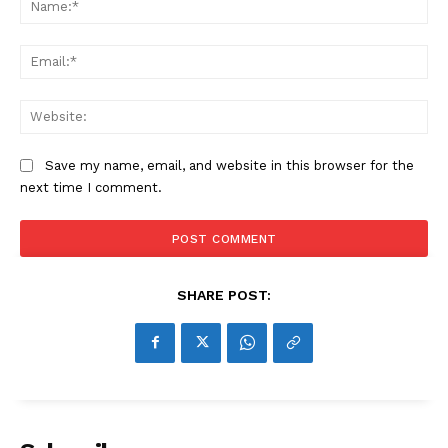
Ema
Web
Save my name, email, and website in this browser for the
next time I comment.
SHARE POST: