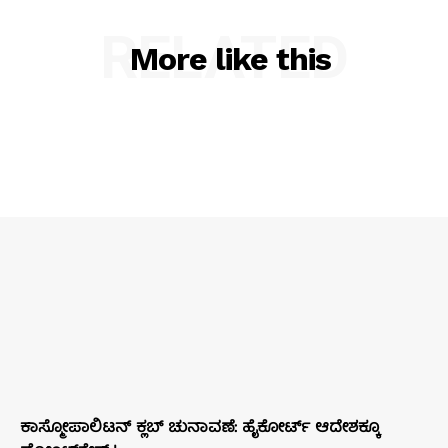
RELATED
More like this
ಕಾಸ್ಮೋಪಾಲಿಟನ್‌ ಕ್ಲಬ್‌ ಚುನಾವಣೆ: ಹೈಕೋರ್ಟ್‌ ಆದೇಶಕ್ಕೂ