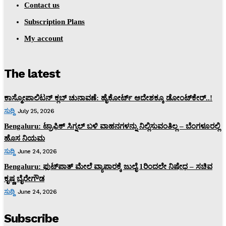
Contact us
Subscription Plans
My account
The latest
ಕಾಸ್ಮೋಪಾಲಿಟನ್‌ ಕ್ಲಬ್‌ ಚುನಾವಣೆ: ಹೈಕೋರ್ಟ್‌ ಆದೇಶಕ್ಕೂ ಡೋಂಟ್‌ಕೇರ್‌..!
ಸುದ್ದಿ
July 25, 2026
Bengaluru: ಟ್ರಾಫಿಕ್‌ ಸಿಗ್ನಲ್‌ ಬಳಿ ವಾಹನಗಳನ್ನು ನಿಲ್ಲಿಸುವಂತಿಲ್ಲ – ಬೆಂಗಳೂರಲ್ಲಿ
ಹೊಸ ನಿಯಮ
ಸುದ್ದಿ
June 24, 2026
Bengaluru: ಫುಟ್‌ಪಾತ್‌ ಮೇಲೆ ವ್ಯಾಪಾರಕ್ಕೆ ಜುಲೈ 1ರಿಂದಲೇ ನಿಷೇಧ – ಸಚಿವ
ಕೃಷ್ಣ ಬೈರೇಗೌಡ
ಸುದ್ದಿ
June 24, 2026
Subscribe