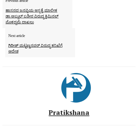
Previous article
ಹಾಸನದ ಜನಪ್ರಿಯ ಆಸ್ಪತ್ರೆ ಮಾಲೀಕ
ಡಾ.ಅಬ್ದುಲ್‌ ಬಶೀರ ವಿರುದ್ಧ ಕ್ರಿಮಿನಲ್‌
ಮೊಕದ್ದಮೆ ದಾಖಲು
Next article
ಗಿರೀಶ್‌ ಮಟ್ಟಣ್ಣನವರ್‌ ವಿರುದ್ಧ ತನಿಖೆಗೆ
ಆದೇಶ
Pratikshana