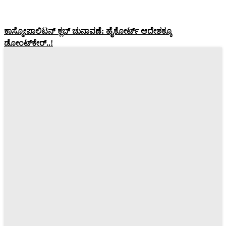
ಕಾಸ್ಮೋಪಾಲಿಟನ್‌ ಕ್ಲಬ್‌ ಚುನಾವಣೆ: ಹೈಕೋರ್ಟ್‌ ಆದೇಶಕ್ಕೂ
ಡೋಂಟ್‌ಕೇರ್‌..!
Pratikshana
-
July 25, 2026
Bengaluru: ಟ್ರಾಫಿಕ್‌ ಸಿಗ್ನಲ್‌ ಬಳಿ ವಾಹನಗಳನ್ನು ನಿಲ್ಲಿಸುವಂತಿಲ್ಲ –
ಬೆಂಗಳೂರಲ್ಲಿ ಹೊಸ ನಿಯಮ
Pratikshana
-
June 24, 2026
Bengaluru: ಫುಟ್‌ಪಾತ್‌ ಮೇಲೆ ವ್ಯಾಪಾರಕ್ಕೆ ಜುಲೈ 1ರಿಂದಲೇ ನಿಷೇಧ –
ಸಚಿವ ಕೃಷ್ಣ ಬೈರೇಗೌಡ
Pratikshana
-
June 24, 2026
BIG Exclusive: ವಿನಯ್‌ ಕುಲಕರ್ಣಿ ವಿರುದ್ಧ ರಾಜಕೀಯ ಹಗೆತನ: