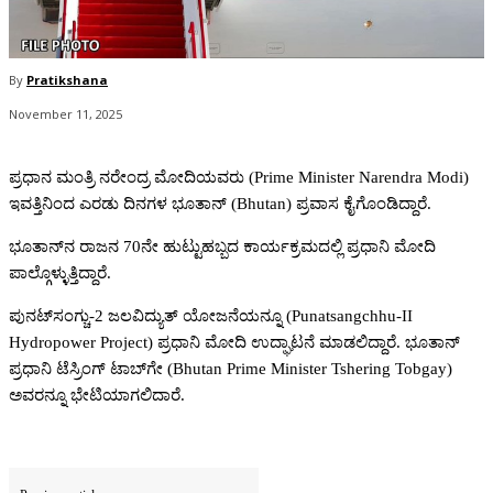
By
Pratikshana
November 11, 2025
ಪ್ರಧಾನ ಮಂತ್ರಿ ನರೇಂದ್ರ ಮೋದಿಯವರು (Prime Minister Narendra Modi)
ಇವತ್ತಿನಿಂದ ಎರಡು ದಿನಗಳ ಭೂತಾನ್‌ (Bhutan) ಪ್ರವಾಸ ಕೈಗೊಂಡಿದ್ದಾರೆ.
ಭೂತಾನ್‌ನ ರಾಜನ 70ನೇ ಹುಟ್ಟುಹಬ್ಬದ ಕಾರ್ಯಕ್ರಮದಲ್ಲಿ ಪ್ರಧಾನಿ ಮೋದಿ
ಪಾಲ್ಗೊಳ್ಳುತ್ತಿದ್ದಾರೆ.
ಪುನಟ್‌ಸಂಗ್ಚು-2 ಜಲವಿದ್ಯುತ್‌ ಯೋಜನೆಯನ್ನೂ (Punatsangchhu-II
Hydropower Project) ಪ್ರಧಾನಿ ಮೋದಿ ಉದ್ಘಾಟನೆ ಮಾಡಲಿದ್ದಾರೆ. ಭೂತಾನ್‌
ಪ್ರಧಾನಿ ಟೆಸ್ರಿಂಗ್‌ ಟಾಬ್‌ಗೇ (Bhutan Prime Minister Tshering Tobgay)
ಅವರನ್ನೂ ಭೇಟಿಯಾಗಲಿದಾರೆ.